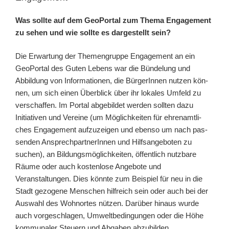
Was soll­te auf dem GeoPortal zum Thema Engagement
zu sehen und wie soll­te es dar­ge­stellt sein?
Die Erwartung der Themengruppe Engagement an ein
GeoPortal des Guten Lebens war die Bündelung und
Abbildung von Informationen, die BürgerInnen nut­zen kön­
nen, um sich einen Überblick über ihr loka­les Umfeld zu
ver­schaf­fen.
Im Portal abge­bil­det wer­den soll­ten dazu
Initiativen und Vereine (um Möglichkeiten für ehren­amt­li­
ches Engagement auf­zu­zei­gen und eben­so um nach pas­
sen­den AnsprechpartnerInnen und Hilfsangeboten zu
suchen), an Bildungsmöglichkeiten, öffent­lich nutz­ba­re
Räume oder auch kos­ten­lo­se Angebote und
Veranstaltungen. Dies könn­te zum Beispiel für neu in die
Stadt gezo­ge­ne Menschen hilf­reich sein oder auch bei der
Auswahl des Wohnortes nüt­zen. Darüber hin­aus wur­de
auch vor­ge­schla­gen, Umweltbedingungen oder die Höhe
kom­mu­na­ler Steuern und Abgaben abzu­bil­den.