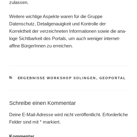
zulas­sen.
Weitere wich­ti­ge Aspekte waren für die Gruppe
Datenschutz, Detailgenauigkeit und Kontrolle der
Korrektheit der ver­zeich­ne­ten Informationen sowie die ana­
lo­ge Sichtbarkeit des Portals, um auch weni­ger internet-
affine BürgerInnen zu errei­chen.
KATEGORIEN
ERGEBNISSE WORKSHOP SOLINGEN
,
GEOPORTAL
Schreibe einen Kommentar
Deine E-Mail-Adresse wird nicht veröffentlicht.
Erforderliche
Felder sind mit
*
markiert.
Kommentar