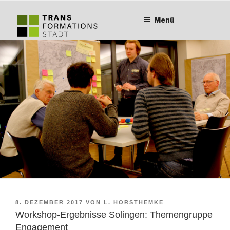
Zum
Inhalt
Menü
springen
VERÖFFENTLICHT
8. DEZEMBER 2017
VON
L. HORSTHEMKE
AM
Workshop-Ergebnisse Solingen: Themengruppe
Engagement