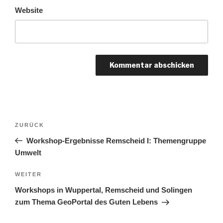
Website
Beitrags-
Vorheriger
ZURÜCK
Navigation
Beitrag
Workshop-Ergebnisse Remscheid I: Themengruppe
Umwelt
Nächster
WEITER
Beitrag
Workshops in Wuppertal, Remscheid und Solingen
zum Thema GeoPortal des Guten Lebens