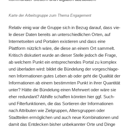
Karte der Arbeitsgruppe zum Thema Engagement
Relativ einig war die Gruppe sich in Bezug dar­auf, dass vie­
le die­ser Daten bereits an unter­schied­li­chen Orten, auf
Internetseiten und Portalen exis­tie­ren und dass eine
Plattform nütz­lich wäre, die die­se an einem Ort sam­melt.
Kritisch dis­ku­tiert wur­de an die­ser Stelle jedoch die Frage,
ab wel­chem Punkt ein ent­spre­chen­des Portal zu kom­plex
und über­la­den wird: bil­det die Bündelung der vor­ge­schla­ge­
nen Informationen gutes Leben ab oder geht die Qualität der
Informationen ab einem bestimm­ten Punkt in ihrer Quantität
unter? Hätte die Bündelung einen Mehrwert oder wäre sie
eher red­un­dant? Abhilfe schaf­fen könn­ten hier ggf. Such-
und Filterfunktionen, die das Sortieren der Informationen
nach Attributen wie Zielgruppen, Altersgruppen oder
Stadtteilen ermög­li­chen und auch neue Kombinationen und
damit das Entdecken bis­her unbe­kann­ter Orte und Dinge