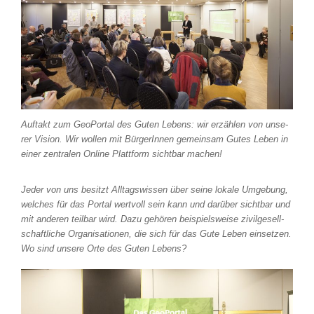
Auftakt zum GeoPortal des Guten Lebens: wir erzäh­len von unse­
rer Vision. Wir wol­len mit BürgerInnen gemein­sam Gutes Leben in
einer zen­tra­len Online Plattform sicht­bar machen!
Jeder von uns besitzt Alltagswissen über sei­ne loka­le Umgebung,
wel­ches für das Portal wert­voll sein kann und dar­über sicht­bar und
mit ande­ren teil­bar wird. Dazu gehö­ren bei­spiels­wei­se zivil­ge­sell­
schaft­li­che Organisationen, die sich für das Gute Leben ein­set­zen.
Wo sind unse­re Orte des Guten Lebens?