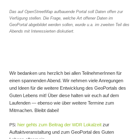
Das auf OpenStreetMap auf­bau­en­de Portal soll Daten offen zur
Verfügung stel­len. Die Frage, wel­che Art offe­ner Daten im
GeoPortal abge­bil­det wer­den sol­len, wur­de u.a. im zwei­ten Teil des
Abends mit Interessierten dis­ku­tiert.
Wir bedan­ken uns herz­lich bei allen TeilnehmerInnen für
einen span­nen­den Abend. Wir neh­men vie­le Anregungen
und Ideen für die wei­te­re Entwicklung des GeoPortals des
Guten Lebens mit! Über die­se hal­ten wir euch auf dem
Laufenden — eben­so wie über wei­te­re Termine zum
Mitmachen. Bleibt dabei!
:
hier gehts zum Beitrag der
Lokalzeit
zur
PS
WDR
Auftaktveranstaltung und zum GeoPortal des Guten