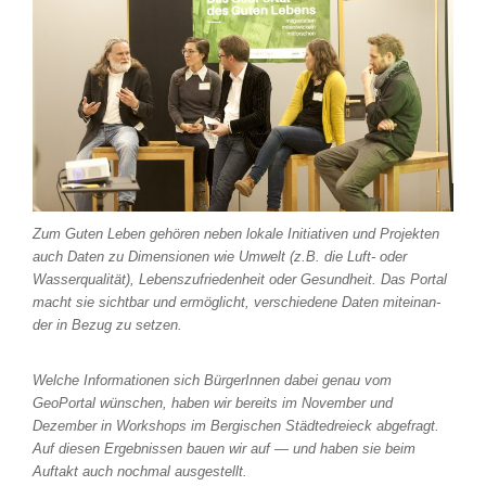
Zum Guten Leben gehö­ren neben loka­le Initiativen und Projekten
auch Daten zu Dimensionen wie Umwelt (z.B. die Luft- oder
Wasserqualität), Lebenszufriedenheit oder Gesundheit. Das Portal
macht sie sicht­bar und ermög­licht, ver­schie­de­ne Daten mit­ein­an­
der in Bezug zu set­zen.
Welche Informationen sich BürgerInnen dabei genau vom
GeoPortal wün­schen, haben wir bereits im November und
Dezember in Workshops im Bergischen Städtedreieck abge­fragt.
Auf die­sen Ergebnissen bau­en wir auf — und haben sie beim
Auftakt auch noch­mal aus­ge­stellt.