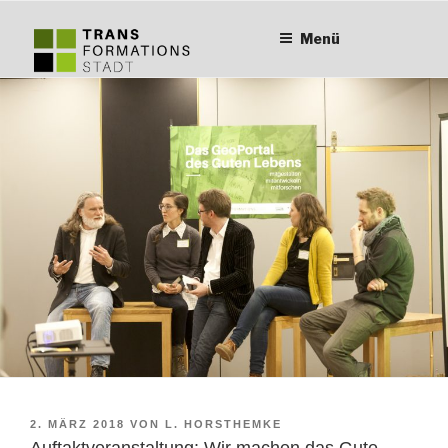
Zum
Inhalt
Menü
springen
VERÖFFENTLICHT
2. MÄRZ 2018
VON
L. HORSTHEMKE
AM
Auftaktveranstaltung: Wir machen das Gute