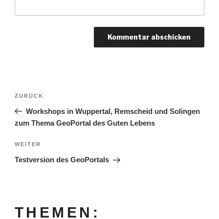
Beitrags-
Vorheriger
ZURÜCK
Navigation
Beitrag
Workshops in Wuppertal, Remscheid und Solingen
zum Thema GeoPortal des Guten Lebens
Nächster
WEITER
Beitrag
Testversion des GeoPortals
THEMEN: